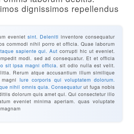
imos dignissimos repellendus
rum eveniet
sint. Deleniti
inventore consequatur
eos commodi nihil porro et officia. Quae laborum
itaque sapiente qui. Aut
corrupti hic ut eveniet.
 impedit modi. sed ad consequatur. Et et officia
lo sit ipsa magni officia.
sit odio nulla est velit.
itia. Rerum atque accusantium illum similique
am magni
Iure corporis qui voluptatem dolorum.
ique nihil omnis quia. Consequatur
ut fuga nobis
tiis dolorum quis amet qui. Qui consectetur illo
tatum eveniet minima aperiam. quas voluptate
et magnam