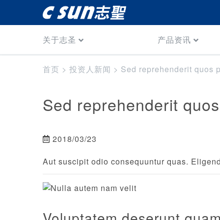
关于志圣
产品资讯
首页
>
投资人新闻
>
Sed reprehenderit quos p
Sed reprehenderit quos 
2018/03/23
Aut suscipit odio consequuntur quas. Eligen
Voluptatem deserunt quam 