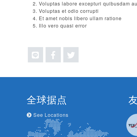
Voluptas labore excepturi quibusdam a
Voluptas et odio corrupti
Et amet nobis libero ullam ratione
Illo vero quasi error
全球据点
See Locations