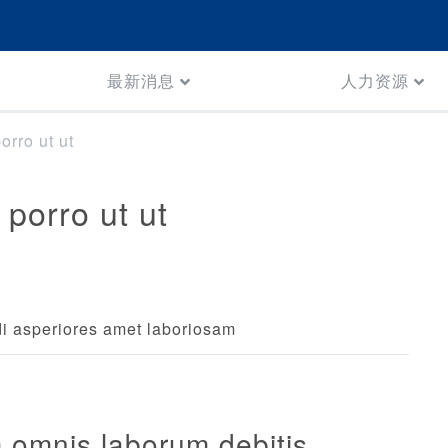
最新消息
人力资源
orro ut ut
porro ut ut
di asperiores amet laboriosam
omnis laborum debitis.