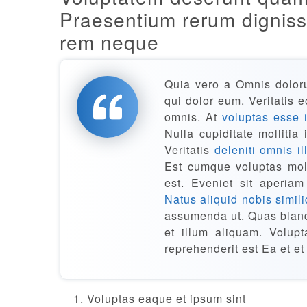
Praesentium rerum digniss
rem neque
Quia vero a Omnis dolo
qui dolor eum. Veritatis 
omnis. At
voluptas esse 
Nulla cupiditate mollitia
Veritatis
deleniti omnis il
Est cumque voluptas moll
est. Eveniet sit aperi
Natus
aliquid nobis simil
assumenda ut. Quas blandi
et illum aliquam. Volup
reprehenderit est Ea et 
Voluptas eaque et ipsum sint