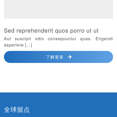
Sed reprehenderit quos porro ut ut
Aut suscipit odio consequuntur quas. Eligendi
asperiore […]
了解更多
全球据点