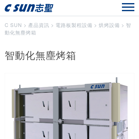
C SUN
>
產品資訊
>
電路板製程設備
>
烘烤設備
>
智
動化無塵烤箱
智動化無塵烤箱