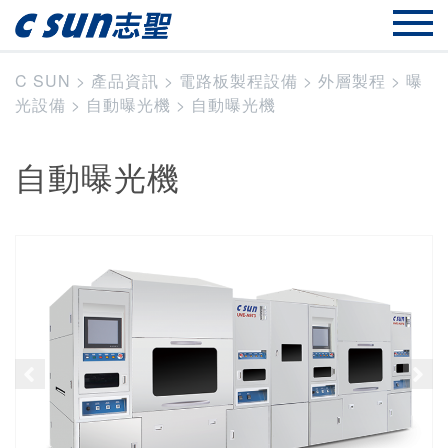
C SUN
>
產品資訊
>
電路板製程設備
>
外層製程
>
曝
光設備
>
自動曝光機
>
自動曝光機
自動曝光機