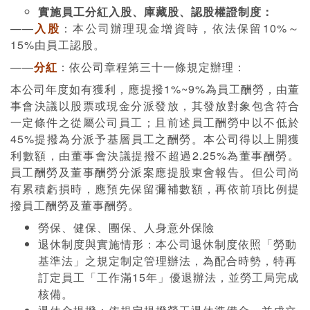
實施員工分紅入股、庫藏股、認股權證制度：
——
入股
：本公司辦理現金增資時，依法保留10%～
15%由員工認股。
——
分紅
：依公司章程第三十一條規定辦理：
本公司年度如有獲利，應提撥1%~9%為員工酬勞，由董
事會決議以股票或現金分派發放，其發放對象包含符合
一定條件之從屬公司員工；且前述員工酬勞中以不低於
45%提撥為分派予基層員工之酬勞。本公司得以上開獲
利數額，由董事會決議提撥不超過2.25%為董事酬勞。
員工酬勞及董事酬勞分派案應提股東會報告。但公司尚
有累積虧損時，應預先保留彌補數額，再依前項比例提
撥員工酬勞及董事酬勞。
勞保、健保、團保、人身意外保險
退休制度與實施情形：本公司退休制度依照「勞動
基準法」之規定制定管理辦法，為配合時勢，特再
訂定員工「工作滿15年」優退辦法，並勞工局完成
核備。