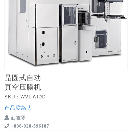
晶圆式自动
真空压膜机
SKU：WVL-A12D
产品联络人
莊雅雯
+886-928-596187