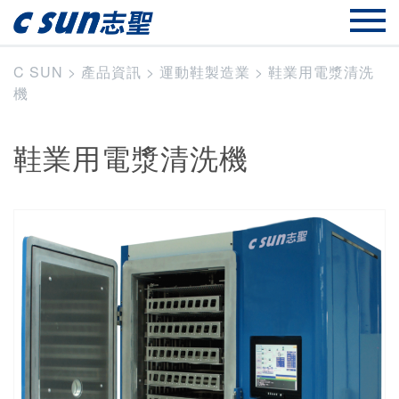
C SUN
>
產品資訊
>
運動鞋製造業
>
鞋業用電漿清洗
機
鞋業用電漿清洗機