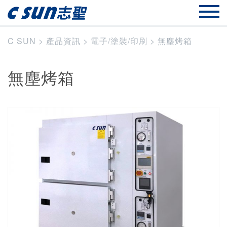
C SUN
>
產品資訊
>
電子/塗裝/印刷
>
無塵烤箱
無塵烤箱