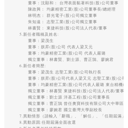
　　董事：沈顯和： 台灣表面黏著科技(股)公司董事 

　　陳政興： 均豪精密工業(股)公司董事長/總經理

　　林明杰： 群光電子(股)公司獨立董事 

　　朱知遠： 志聖工業(股)公司獨立董事 

　　林書賢： 東捷科技(股)公司法人代表/董事

5.新任者職稱及姓名: 

　　董事：梁茂生 

　　董事：朕昇(股)公司 代表人梁又元 

　　董事：均豪精密工業(股)公司 代表人嚴璐 

　　獨立董事：林書賢、劉士源、曹正鵠、廖婉君

6.新任者簡歷: 

　　董事：梁茂生 志聖工業(股)公司執行長 

　　董事：朕昇(股)公司代表人梁又元 志聖工業(股)公司特
　　董事：均豪精密工業(股)公司代表人嚴璐 東台精機(股
　　獨立董事：林書賢 東捷科技(股)公司法人代表/董事 

　　獨立董事：劉士源 洋基工程(股)公司董事長 

　　獨立董事：曹正鵠 曾任奧寶科技有限公司大中華區總裁
　　獨立董事：廖婉君 國立臺灣大學副校長

7.異動情形（請輸入「辭職」、「解任」、「任期屆滿」、
8.異動原因:任期屆滿全面改選 
