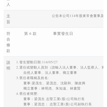
人
主
公告本公司114年股東常會董事及
旨
符
第 6 款
事實發生日
合
條
款
說
1.發生變動日期:114/05/27

2.選任或變動人員別（請輸入法人董事、法人監察人、獨立
明
　　自然人董事、法人董事、獨立董事

3.舊任者職稱及姓名: 

　　董事:梁茂生、梁茂忠、沈顯和、陳政興 

　　獨立董事：林明杰、朱知遠、林書賢

4.舊任者簡歷: 

　　董事：梁茂生 志聖工業(股)公司執行長 

　　董事：梁茂忠： 志聖工業(股)公司副執行長 
