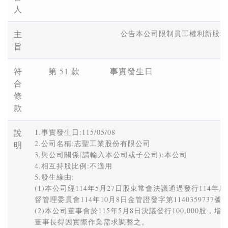
人
主
公告本公司限制員工權利新股增
旨
符
第 51 款
事實發生日
合
條
款
說
1.事實發生日:115/05/08 

2.公司名稱:志聖工業股份有限公司 

明
3.與公司關係(請輸入本公司或子公司):本公司 

4.相互持股比例:不適用 

5.發生緣由: 

(1)本公司經114年5月27日股東常會決議通過發行114年
督管理委員會114年10月8日金管證發字第1140359737號
(2)本公司董事會於115年5月8日決議發行100,000股，增
董事長得因實際作業需求調整之。 
