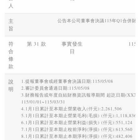
人
主
公告本公司董事會決議115年Q1合併財
旨
符
第 31 款
事實發生
115/
合
日
條
款
說
1.提報董事會或經董事會決議日期:115/05/08 

2.審計委員會通過日期:115/05/08 

明
3.財務報告或年度自結財務資訊報導期間 起訖日期(XXX/XX/X
115/01/01~115/03/31 

4.1月1日累計至本期止營業收入(仟元):2,261,506 

5.1月1日累計至本期止營業毛利(毛損) (仟元):1,118,836 

6.1月1日累計至本期止營業利益(損失) (仟元):551,124 

7.1月1日累計至本期止稅前淨利(淨損) (仟元):613,560 

8.1月1日累計至本期止本期淨利(淨損) (仟元):482,406 
