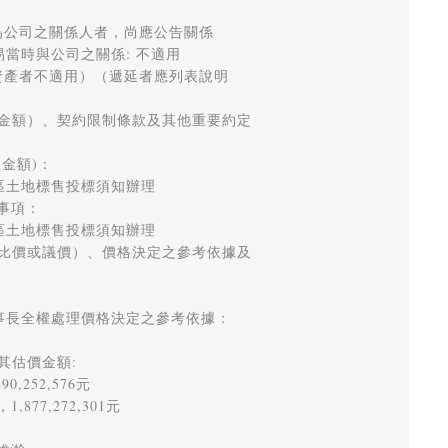
公司之關係人者，尚應公告關係 

時與公司之關係: 不適用 

產者不適用）（遞延者應列表說明 

金額）、契約限制條款及其他重要約定 

額)： 

土地標售投標須知辦理

項： 

土地標售投標須知辦理 

比價或議價）、價格決定之參考依據及 

長全權處理價格決定之參考依據：

估價金額:

252,576元 

7,272,301元 
