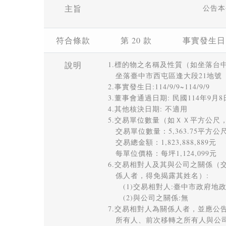
主旨
公告本
符合條款
第 20 款
事實發生日
說明
1.標的物之名稱及性質（如坐落台中
　坐落臺中市西屯區逢大段21地號

2.事實發生日:114/9/9~114/9/9 

3.董事會通過日期: 民國114年9月8日
4.其他核決日期: 不適用 

5.交易單位數量（如ＸＸ平方公尺，
　交易單位數量：5,363.75平方公尺，折
　交易總金額：1,823,888,889元 

　每單位價格：每坪1,124,099元 

6.交易相對人及其與公司之關係（
　係人者，得免揭露其姓名）: 

　　(1)交易相對人:臺中市政府地政局
　　(2)與公司之關係:無 

7.交易相對人為關係人者，並應公
　所有人、前次移轉之所有人與公司