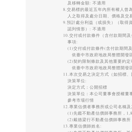
　及移轉金額: 不適用 

8.交易標的最近五年內所有權人曾為
　人之取得及處分日期、價格及交易當
9.預計處分利益（或損失）（取得資
　認列情形）: 不適用 

10.交付或付款條件（含付款期間及
　事項: 

　(1)交付或付款條件(含付款期間及金
　　依臺中市政府地政局整體開發區
　(2)契約限制條款及其他重要約定事
　　依臺中市政府地政局整體開發區
11.本次交易之決定方式（如招標、
　決策單位: 

　決定方式：公開招標 

　決策單位：本公司董事會授權董事
　參考市場行情 

12.專業估價者事務所或公司名稱及其
　(1)先鑑不動產估價師事務所，1,890,
　(2)戴德梁行不動產估價師事務所，1,87
13.專業估價師姓名: 
