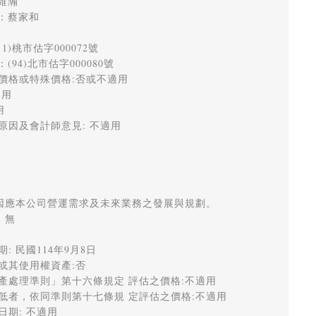
瀚 

蔡家和 

)桃市估字000072號 

4)北市估字000080號 

價格或特殊價格:否或不適用

 

 

因及會計師意見: 不適用 

 因應本公司營運需求及未來業務之發展與規劃。 

無 

 民國114年9月8日 

其使用權資產:否 

產處理準則」第十六條規定 評估之價格:不適用 

低者，依同準則第十七條規 定評估之價格:不適用 

期: 不適用 
