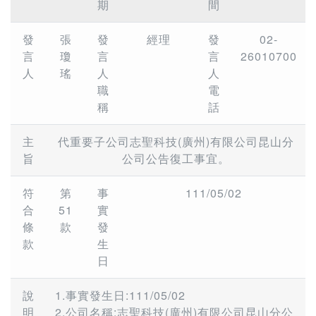
期
間
發
張
發
經理
發
02-
言
瓊
言
言
26010700
人
瑤
人
人
職
電
稱
話
主
代重要子公司志聖科技(廣州)有限公司昆山分
旨
公司公告復工事宜。
符
第
事
111/05/02
合
51
實
條
款
發
款
生
日
說
1.事實發生日:111/05/02
明
2.公司名稱:志聖科技(廣州)有限公司昆山分公