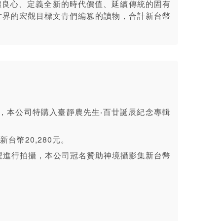
體良心、定義全新的時代價值、延續傳統的固有
懷世界的宏觀目標文青們編篡的讀物，合計新台幣
，本公司特購入臺靜農先生‧百廿誕辰紀念專輯
幣20,280元。
裡進行拍攝，本公司冠名贊助神境攝影集新台幣