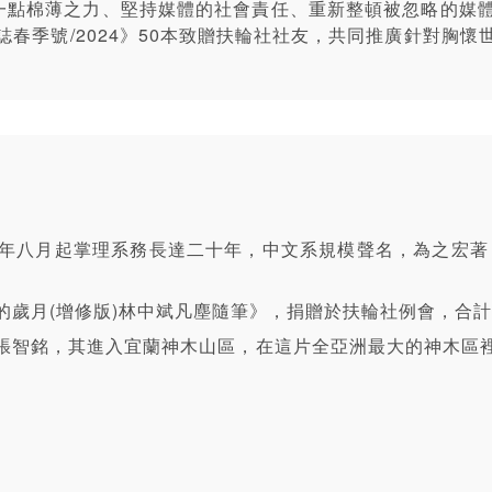
盡一點棉薄之力、堅持媒體的社會責任、重新整頓被忽略的媒
春季號/2024》50本致贈扶輪社社友，共同推廣針對胸
年八月起掌理系務長達二十年，中文系規模聲名，為之宏著
歲月(增修版)林中斌凡塵隨筆》，捐贈於扶輪社例會，合計新台
張智銘，其進入宜蘭神木山區，在這片全亞洲最大的神木區