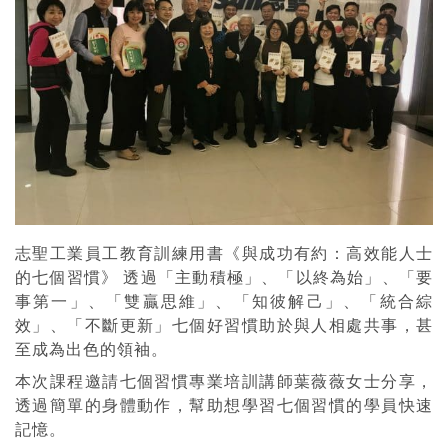
志聖工業員工教育訓練用書《與成功有約：高效能人士
的七個習慣》 透過「主動積極」、「以終為始」、「要
事第一」、「雙贏思維」、「知彼解己」、「統合綜
效」、「不斷更新」七個好習慣助於與人相處共事，甚
至成為出色的領袖。
本次課程邀請七個習慣專業培訓講師葉薇薇女士分享，
透過簡單的身體動作，幫助想學習七個習慣的學員快速
記憶。